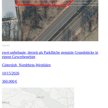
zwei unbebaute, derzeit als Parkfläche genutzte Grundstücke in
einem Gewerbegebiet
Gütersloh, Nordrhein-Westfalen
10/15/2026
360.000 €