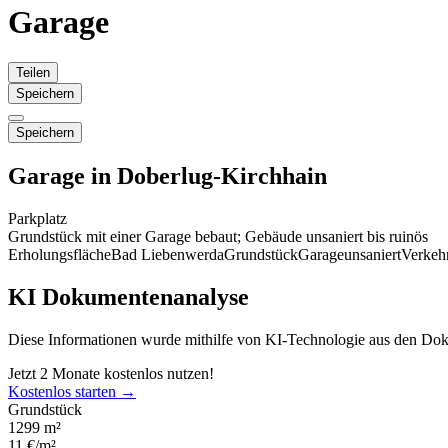
Garage
Teilen
Speichern
Speichern
Garage in Doberlug-Kirchhain
Parkplatz
Grundstück mit einer Garage bebaut; Gebäude unsaniert bis ruinös
Erholungsfläche
Bad Liebenwerda
Grundstück
Garage
unsaniert
Verkeh
KI Dokumentenanalyse
Diese Informationen wurde mithilfe von KI-Technologie aus den Dok
Jetzt 2 Monate kostenlos nutzen!
Kostenlos starten →
Grundstück
1299 m²
11 €/m²