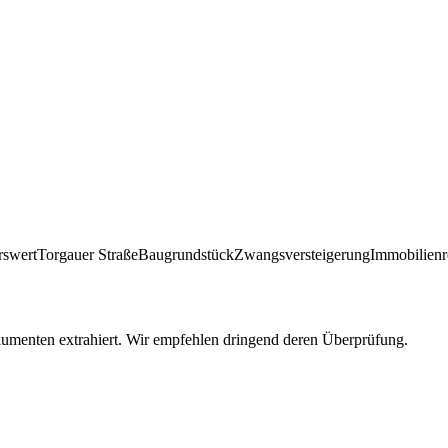
rswert
Torgauer Straße
Baugrundstück
Zwangsversteigerung
Immobilienr
umenten extrahiert. Wir empfehlen dringend deren Überprüfung.