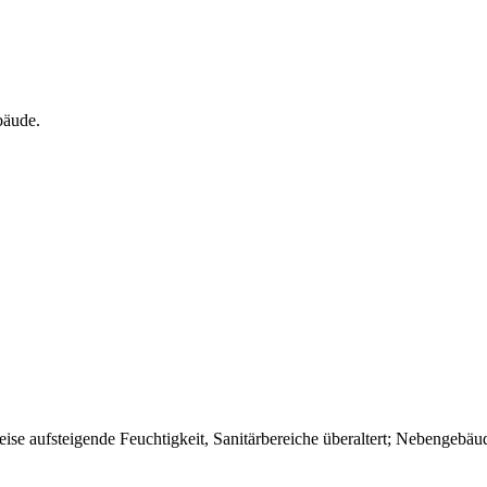
bäude.
ise aufsteigende Feuchtigkeit, Sanitärbereiche überaltert; Nebengebäud