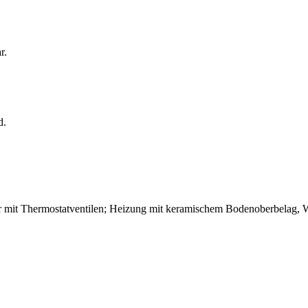
r.
d.
 mit Thermostatventilen; Heizung mit keramischem Bodenoberbelag, Wä