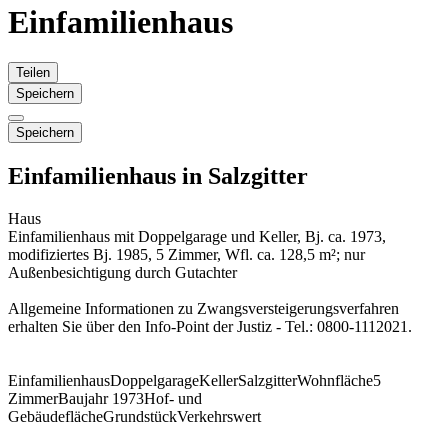
Einfamilienhaus
Teilen
Speichern
Speichern
Einfamilienhaus in Salzgitter
Haus
Einfamilienhaus mit Doppelgarage und Keller, Bj. ca. 1973,
modifiziertes Bj. 1985, 5 Zimmer, Wfl. ca. 128,5 m²; nur
Außenbesichtigung durch Gutachter
Allgemeine Informationen zu Zwangsversteigerungsverfahren
erhalten Sie über den Info-Point der Justiz - Tel.: 0800-1112021.
Einfamilienhaus
Doppelgarage
Keller
Salzgitter
Wohnfläche
5
Zimmer
Baujahr 1973
Hof- und
Gebäudefläche
Grundstück
Verkehrswert