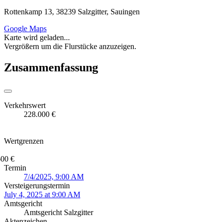
Rottenkamp 13, 38239 Salzgitter, Sauingen
Google Maps
Karte wird geladen...
Vergrößern um die Flurstücke anzuzeigen.
Zusammenfassung
Verkehrswert
228.000 €
Wertgrenzen
600 €
Termin
7/4/2025, 9:00 AM
Versteigerungstermin
July 4, 2025 at 9:00 AM
Amtsgericht
Amtsgericht Salzgitter
Aktenzeichen