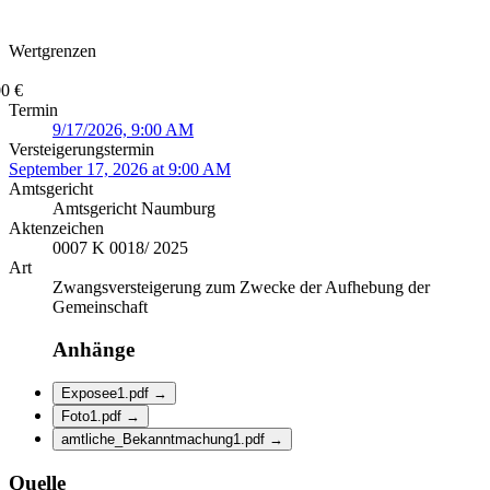
Wertgrenzen
0 €
Termin
9/17/2026, 9:00 AM
Versteigerungstermin
September 17, 2026 at 9:00 AM
Amtsgericht
Amtsgericht Naumburg
Aktenzeichen
0007 K 0018/ 2025
Art
Zwangsversteigerung zum Zwecke der Aufhebung der
Gemeinschaft
Anhänge
Exposee1.pdf
→
Foto1.pdf
→
amtliche_Bekanntmachung1.pdf
→
Quelle