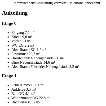
Einfamilienhaus vollständig vermietet, Miethöhe unbekannt
Aufteilung
Etage 0
Eingang
7,5 m²
Küche
9,8 m²
Vorrat
3,1 m²
WC EG
2,2 m²
Abstellraum EG
1,5 m²
Esszimmer
20,5 m²
Haustechnik Nebengebäude
8,6 m²
Büro Nebengebäude
14,6 m²
Abstellraum Fahrräder Nebengebäude
8,2 m²
Etage 1
Schlafzimmer
14,1 m²
Ankleide
3,5 m²
Bad OG
4,1 m²
Wohnzimmer OG
22,8 m²
Dachterrasse
32 m²