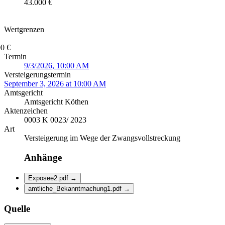
43.000 €
Wertgrenzen
0 €
Termin
9/3/2026, 10:00 AM
Versteigerungstermin
September 3, 2026 at 10:00 AM
Amtsgericht
Amtsgericht Köthen
Aktenzeichen
0003 K 0023/ 2023
Art
Versteigerung im Wege der Zwangsvollstreckung
Anhänge
Exposee2.pdf
→
amtliche_Bekanntmachung1.pdf
→
Quelle