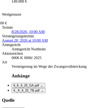
149.000 €
Wertgrenzen
300 €
Termin
8/28/2026, 10:00 AM
Versteigerungstermin
August 28, 2026 at 10:00 AM
Amtsgericht
Amtsgericht Northeim
Aktenzeichen
0006 K 0006/ 2025
Art
Versteigerung im Wege der Zwangsvollstreckung
Anhänge
6_K_6_25_GA.pdf
→
6 _K_6_25_TB.pdf
→
Quelle