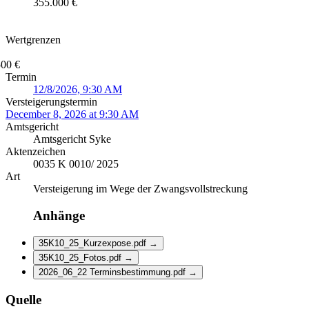
355.000 €
Wertgrenzen
500 €
Termin
12/8/2026, 9:30 AM
Versteigerungstermin
December 8, 2026 at 9:30 AM
Amtsgericht
Amtsgericht Syke
Aktenzeichen
0035 K 0010/ 2025
Art
Versteigerung im Wege der Zwangsvollstreckung
Anhänge
35K10_25_Kurzexpose.pdf
→
35K10_25_Fotos.pdf
→
2026_06_22 Terminsbestimmung.pdf
→
Quelle