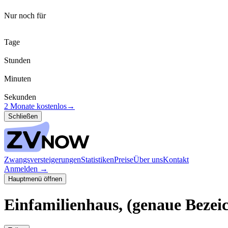
Nur noch für
Tage
Stunden
Minuten
Sekunden
2 Monate kostenlos
→
Schließen
Zwangsversteigerungen
Statistiken
Preise
Über uns
Kontakt
Anmelden
→
Hauptmenü öffnen
Einfamilienhaus, (genaue Beze