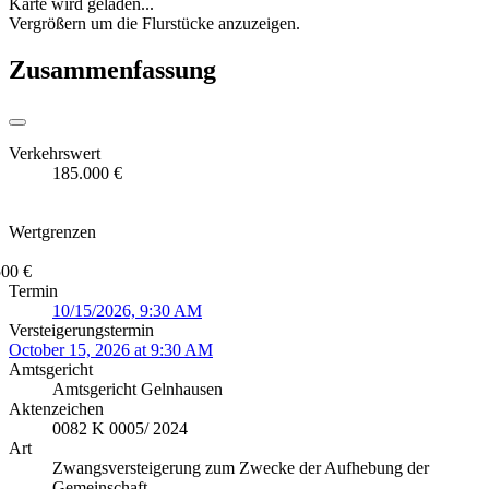
Karte wird geladen...
Vergrößern um die Flurstücke anzuzeigen.
Zusammenfassung
Verkehrswert
185.000 €
Wertgrenzen
500 €
Termin
10/15/2026, 9:30 AM
Versteigerungstermin
October 15, 2026 at 9:30 AM
Amtsgericht
Amtsgericht Gelnhausen
Aktenzeichen
0082 K 0005/ 2024
Art
Zwangsversteigerung zum Zwecke der Aufhebung der
Gemeinschaft