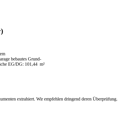
)
utem
Garage bebautes Grund-
fläche EG/DG: 101,44 m²
umenten extrahiert. Wir empfehlen dringend deren Überprüfung.