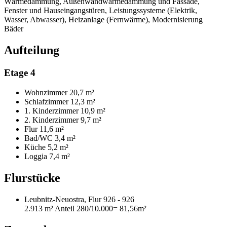
Wärmedämmung, Außenwandwärmedämmung und Fassade,
Fenster und Hauseingangstüren, Leistungssysteme (Elektrik,
Wasser, Abwasser), Heizanlage (Fernwärme), Modernisierung
Bäder
Aufteilung
Etage 4
Wohnzimmer
20,7 m²
Schlafzimmer
12,3 m²
1. Kinderzimmer
10,9 m²
2. Kinderzimmer
9,7 m²
Flur
11,6 m²
Bad/WC
3,4 m²
Küche
5,2 m²
Loggia
7,4 m²
Flurstücke
Leubnitz-Neuostra, Flur 926 - 926
2.913 m²
Anteil 280/10.000
= 81,56m²