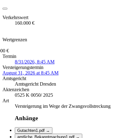
Verkehrswert
160.000 €
Wertgrenzen
000 €
Termin
8/31/2026, 8:45 AM
Versteigerungstermin
August 31, 2026 at 8:45 AM
Amtsgericht
Amtsgericht Dresden
Aktenzeichen
0525 K 0050/ 2025
Art
Versteigerung im Wege der Zwangsvollstreckung
Anhänge
Gutachten1.pdf
→
amtliche_Bekanntmachung1.pdf
→