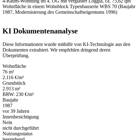
4-Raum-Wohnung im 4. OG mit verglaster Loggia, ca. 75,62 qm
Wohnfläche in einem Wohnblock Typenbauserie WBS 70 (Baujahr
1987, Modernisierung des Gemeinschaftseigentums 1996)
KI Dokumentenanalyse
Diese Informationen wurde mithilfe von KI-Technologie aus den
Dokumenten extrahiert. Wir empfehlen dringend deren
Überprüfung.
Wohnfläche
76 m²
2.116 €/m²
Grundstück
2.913 m²
BRW: 230 €/m²
Baujahr
1987
vor 39 Jahren
Innenbesichtigung
Nein
nicht durchgeführt
Nutzungsstatus
leerstehend