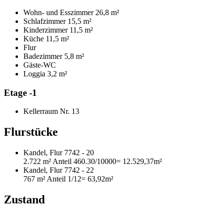
Wohn- und Esszimmer
26,8 m²
Schlafzimmer
15,5 m²
Kinderzimmer
11,5 m²
Küche
11,5 m²
Flur
Badezimmer
5,8 m²
Gäste-WC
Loggia
3,2 m²
Etage -1
Kellerraum Nr. 13
Flurstücke
Kandel, Flur 7742 - 20
2.722 m²
Anteil 460.30/10000
= 12.529,37m²
Kandel, Flur 7742 - 22
767 m²
Anteil 1/12
= 63,92m²
Zustand