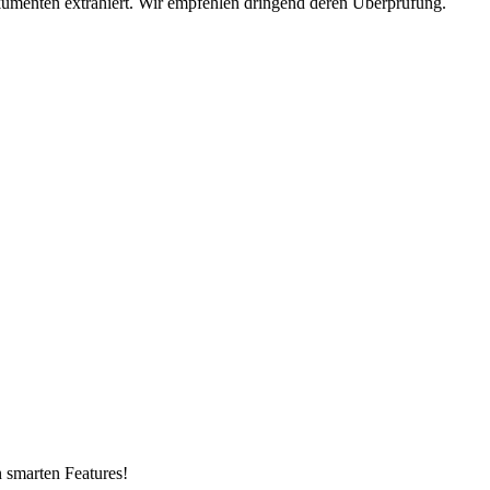
umenten extrahiert. Wir empfehlen dringend deren Überprüfung.
n smarten Features!