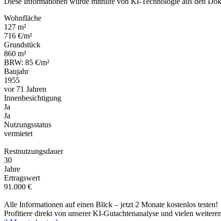
Diese Informationen wurde mithilfe von KI-Technologie aus den Dok
Wohnfläche
127 m²
716 €/m²
Grundstück
860 m²
BRW: 85 €/m²
Baujahr
1955
vor 71 Jahren
Innenbesichtigung
Ja
Ja
Nutzungsstatus
vermietet
Restnutzungsdauer
30
Jahre
Ertragswert
91.000 €
Alle Informationen auf einen Blick – jetzt 2 Monate kostenlos testen!
Profitiere direkt von unserer KI-Gutachtenanalyse und vielen weitere