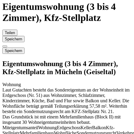
Eigentumswohnung (3 bis 4
Zimmer), Kfz-Stellplatz
Teilen
Speichern
Speichern
Eigentumswohnung (3 bis 4 Zimmer),
Kfz-Stellplatz in Mücheln (Geiseltal)
Wohnung
Laut Gutachten besteht das Sondereigentum an der Wohneinheit im
Erdgeschoss (Nr. 51) aus Wohnzimmer, Schlafzimmer,
Kinderzimmer, Küche, Bad und Flur sowie Balkon und Keller. Die
Wohnfläche beträgt gemäß Teilungserklärung 57,58 m². Weiterhin
besteht ein Sondernutzungsrecht am KFZ-Stellplatz Nr. 21.
Das Grundstück ist mit einem Mehrfamilienhaus (Block II) mit
insgesamt 30 Wohneigentumseinheiten bebaut.
Miteigentumsanteil
Wohnung
Erdgeschoss
Keller
Balkon
Kfz-
Stellplatz
Mehrfamilienhaus
Wohnfläche
Sondernutzungsrecht
Verkehrs