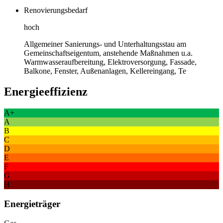
Renovierungsbedarf
hoch
Allgemeiner Sanierungs- und Unterhaltungsstau am
Gemeinschaftseigentum, anstehende Maßnahmen u.a.
Warmwasseraufbereitung, Elektroversorgung, Fassade,
Balkone, Fenster, Außenanlagen, Kellereingang, Te
Energieeffizienz
A+
A
B
C
D
E
F
G
H
Energieträger