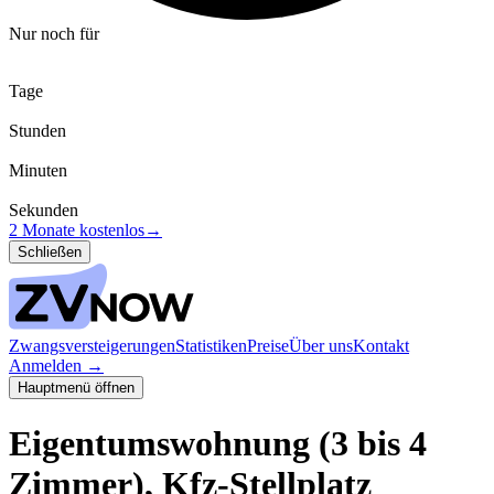
Nur noch für
Tage
Stunden
Minuten
Sekunden
2 Monate kostenlos
→
Schließen
Zwangsversteigerungen
Statistiken
Preise
Über uns
Kontakt
Anmelden
→
Hauptmenü öffnen
Eigentumswohnung (3 bis 4
Zimmer), Kfz-Stellplatz