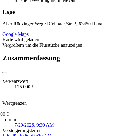
für die Bewertung nicht relevant.
Lage
Alter Rückinger Weg / Büdinger Str. 2, 63450 Hanau
Google Maps
Karte wird geladen...
Vergrößern um die Flurstücke anzuzeigen.
Zusammenfassung
Verkehrswert
175.000 €
Wertgrenzen
500 €
Termin
7/29/2026, 9:30 AM
Versteigerungstermin
July 29, 2026 at 9:30 AM