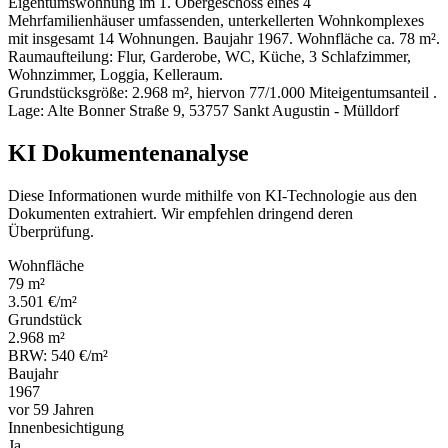
Eigentumswohnung im 1. Obergeschoss eines 4
Mehrfamilienhäuser umfassenden, unterkellerten Wohnkomplexes
mit insgesamt 14 Wohnungen. Baujahr 1967. Wohnfläche ca. 78 m².
Raumaufteilung: Flur, Garderobe, WC, Küche, 3 Schlafzimmer,
Wohnzimmer, Loggia, Kelleraum.
Grundstücksgröße: 2.968 m², hiervon 77/1.000 Miteigentumsanteil .
Lage: Alte Bonner Straße 9, 53757 Sankt Augustin - Mülldorf
KI Dokumentenanalyse
Diese Informationen wurde mithilfe von KI-Technologie aus den
Dokumenten extrahiert. Wir empfehlen dringend deren
Überprüfung.
Wohnfläche
79 m²
3.501 €/m²
Grundstück
2.968 m²
BRW: 540 €/m²
Baujahr
1967
vor 59 Jahren
Innenbesichtigung
Ja