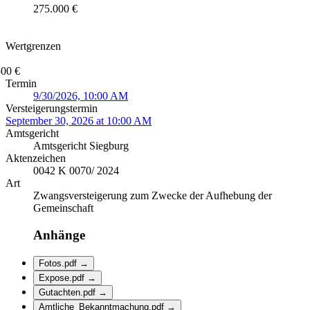
275.000 €
Wertgrenzen
500 €
Termin
9/30/2026, 10:00 AM
Versteigerungstermin
September 30, 2026 at 10:00 AM
Amtsgericht
Amtsgericht Siegburg
Aktenzeichen
0042 K 0070/ 2024
Art
Zwangsversteigerung zum Zwecke der Aufhebung der
Gemeinschaft
Anhänge
Fotos.pdf
→
Expose.pdf
→
Gutachten.pdf
→
Amtliche_Bekanntmachung.pdf
→