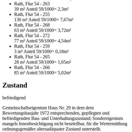
Rath, Flur 54 - 263
39 m²
Anteil 59/1000
= 2,3m²
Rath, Flur 54 - 255
130 m²
Anteil 59/1000
= 7,67m²
Rath, Flur 54 - 268
63 m²
Anteil 59/1000
= 3,72m²
Rath, Flur 54 - 272
77 m²
Anteil 59/1000
= 4,54m²
Rath, Flur 54 - 259
3 m²
Anteil 59/1000
= 0,18m²
Rath, Flur 54 - 265
28 m²
Anteil 59/1000
= 1,65m²
Rath, Flur 54 - 266
85 m²
Anteil 59/1000
= 5,02m²
Zustand
befriedigend
Gemeinschaftseigentum Haus Nr. 29 in dem dem
Bewertungsbaujahr 1972 entsprechenden, gepflegten und
befriedigenden Bau- und Unterhaltungszustand; Sondereigentum
mangels Innenbesichtigung nicht beurteilbar, für die Wertermittlung
ordnungsgemäßer altersadäquater Zustand unterstellt.