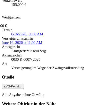
Verkehrswert
155.000 €
Wertgrenzen
500 €
Termin
6/16/2026, 11:00 AM
Versteigerungstermin
June 16, 2026 at 11:00 AM
Amtsgericht
Amtsgericht Kreuzberg
Aktenzeichen
0030 K 0007/ 2025
Art
Versteigerung im Wege der Zwangsvollstreckung
Quelle
ZVG-Portal
→
Alle Angaben ohne Gewähr.
Weitere Objekte in der Nähe