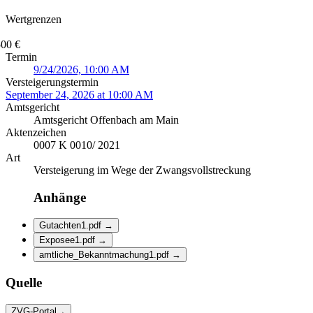
Wertgrenzen
500 €
Termin
9/24/2026, 10:00 AM
Versteigerungstermin
September 24, 2026 at 10:00 AM
Amtsgericht
Amtsgericht Offenbach am Main
Aktenzeichen
0007 K 0010/ 2021
Art
Versteigerung im Wege der Zwangsvollstreckung
Anhänge
Gutachten1.pdf
→
Exposee1.pdf
→
amtliche_Bekanntmachung1.pdf
→
Quelle
ZVG-Portal
→