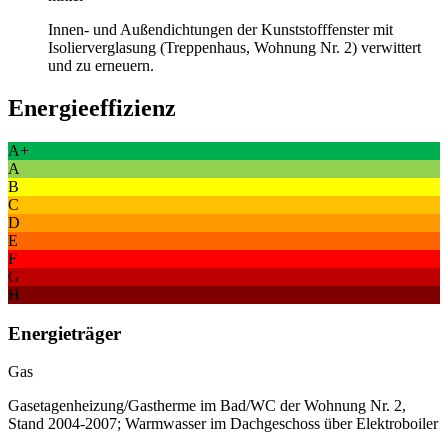
Innen- und Außendichtungen der Kunststofffenster mit
Isolierverglasung (Treppenhaus, Wohnung Nr. 2) verwittert
und zu erneuern.
Energieeffizienz
A+
A
B
C
D
E
F
G
H
Energieträger
Gas
Gasetagenheizung/Gastherme im Bad/WC der Wohnung Nr. 2,
Stand 2004-2007; Warmwasser im Dachgeschoss über Elektroboiler