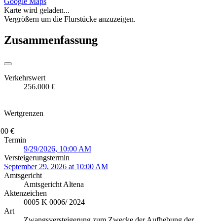
Google Maps
Karte wird geladen...
Vergrößern um die Flurstücke anzuzeigen.
Zusammenfassung
Verkehrswert
256.000 €
Wertgrenzen
200 €
Termin
9/29/2026, 10:00 AM
Versteigerungstermin
September 29, 2026 at 10:00 AM
Amtsgericht
Amtsgericht Altena
Aktenzeichen
0005 K 0006/ 2024
Art
Zwangsversteigerung zum Zwecke der Aufhebung der