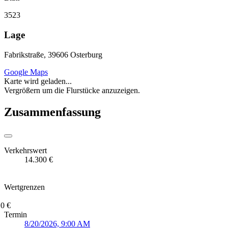
3523
Lage
Fabrikstraße, 39606 Osterburg
Google Maps
Karte wird geladen...
Vergrößern um die Flurstücke anzuzeigen.
Zusammenfassung
Verkehrswert
14.300 €
Wertgrenzen
0 €
Termin
8/20/2026, 9:00 AM