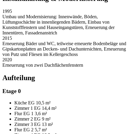
1995
Umbau und Modernisierung: Innenwände, Böden,
Lüftungsschächte in innenliegenden Bädern, Einbau von
Kunststofffenstern und Hauseingangstüren, Erneuerung der
Innentüren, Fassadenanstrich
2015
Erneuerung Bäder und WC, teilweise erneuerte Bodenbeläge und
Gipskartonplatten an Decken- und Dachuntersichten, Erneuerung
von Putz und Fliesen im Kellergeschoss
2020
Erneuerung von zwei Dachflächenfenstern
Aufteilung
Etage 0
Küche EG
10,5 m²
Zimmer 1 EG
14,4 m²
Flur EG 1
3,6 m²
Zimmer 2 EG
9 m²
Zimmer 3 EG
13 m²
Flur EG 2
5,7 m²