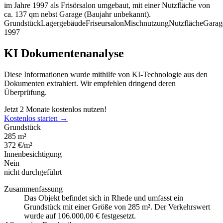
im Jahre 1997 als Frisörsalon umgebaut, mit einer Nutzfläche von
ca. 137 qm nebst Garage (Baujahr unbekannt).
Grundstück
Lagergebäude
Friseursalon
Mischnutzung
Nutzfläche
Garag
1997
KI Dokumentenanalyse
Diese Informationen wurde mithilfe von KI-Technologie aus den
Dokumenten extrahiert. Wir empfehlen dringend deren
Überprüfung.
Jetzt 2 Monate kostenlos nutzen!
Kostenlos starten →
Grundstück
285 m²
372 €/m²
Innenbesichtigung
Nein
nicht durchgeführt
Zusammenfassung
Das Objekt befindet sich in Rhede und umfasst ein
Grundstück mit einer Größe von 285 m². Der Verkehrswert
wurde auf 106.000,00 € festgesetzt.