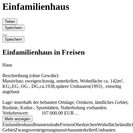
Einfamilienhaus
Teilen
Speichern
Speichern
Einfamilienhaus in Freisen
Haus
Beschreibung (ohne Gewähr):
Massivbau; zweigeschossig, unterkellert, Wohnfläche ca. 142m²,
KG;,EG, OG , DG,ca.1938,spätere Umbauten(1993) , einseitig
angebaut
Lage: innerhalb der bebauten Ortslage, Ortskern, ländliches Gebiet,
Buslinie, Kultur-, Sportstätten, Naherholung vorhanden.
Verkehrswert: 107.000,00 EUR…
Mehr anzeigen
Einfamilienhaus
Brunnenstraße
Freisen
Oberkirchen
Wohnfläche
ländlic
Gebiet
Zwangsversteigerung
massivbau
unterkellert
Umbauten