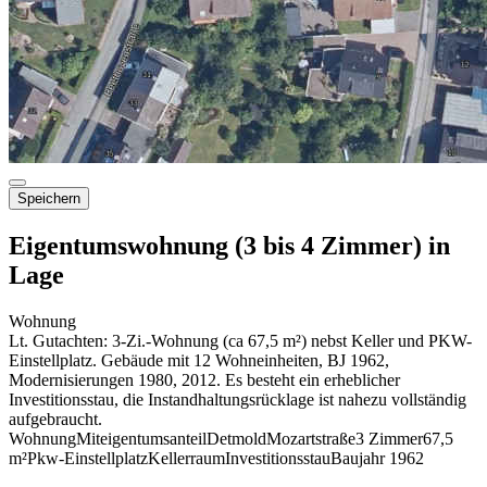
Speichern
Eigentumswohnung (3 bis 4 Zimmer) in
Lage
Wohnung
Lt. Gutachten: 3-Zi.-Wohnung (ca 67,5 m²) nebst Keller und PKW-
Einstellplatz. Gebäude mit 12 Wohneinheiten, BJ 1962,
Modernisierungen 1980, 2012. Es besteht ein erheblicher
Investitionsstau, die Instandhaltungsrücklage ist nahezu vollständig
aufgebraucht.
Wohnung
Miteigentumsanteil
Detmold
Mozartstraße
3 Zimmer
67,5
m²
Pkw-Einstellplatz
Kellerraum
Investitionsstau
Baujahr 1962