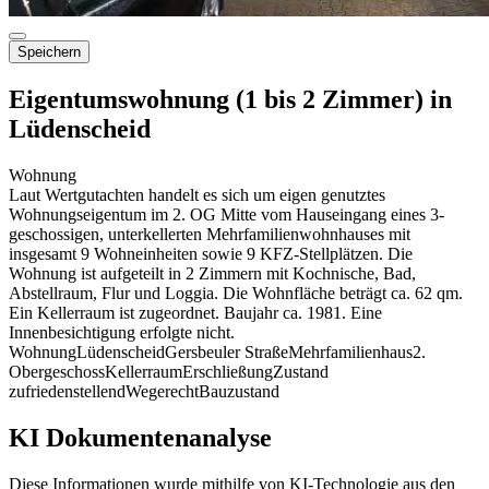
Speichern
Eigentumswohnung (1 bis 2 Zimmer) in
Lüdenscheid
Wohnung
Laut Wertgutachten handelt es sich um eigen genutztes
Wohnungseigentum im 2. OG Mitte vom Hauseingang eines 3-
geschossigen, unterkellerten Mehrfamilienwohnhauses mit
insgesamt 9 Wohneinheiten sowie 9 KFZ-Stellplätzen. Die
Wohnung ist aufgeteilt in 2 Zimmern mit Kochnische, Bad,
Abstellraum, Flur und Loggia. Die Wohnfläche beträgt ca. 62 qm.
Ein Kellerraum ist zugeordnet. Baujahr ca. 1981. Eine
Innenbesichtigung erfolgte nicht.
Wohnung
Lüdenscheid
Gersbeuler Straße
Mehrfamilienhaus
2.
Obergeschoss
Kellerraum
Erschließung
Zustand
zufriedenstellend
Wegerecht
Bauzustand
KI Dokumentenanalyse
Diese Informationen wurde mithilfe von KI-Technologie aus den