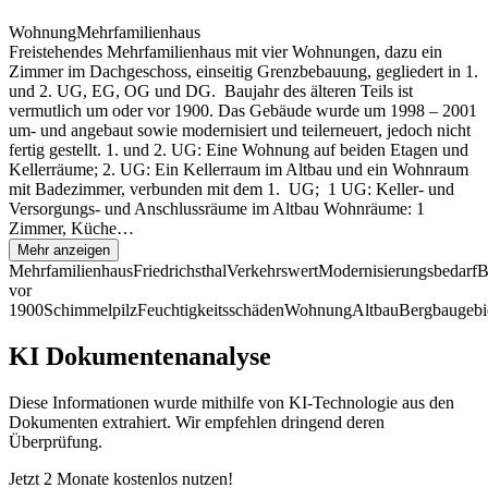
Wohnung
Mehrfamilienhaus
Freistehendes Mehrfamilienhaus mit vier Wohnungen, dazu ein
Zimmer im Dachgeschoss, einseitig Grenzbebauung, gegliedert in 1.
und 2. UG, EG, OG und DG. Baujahr des älteren Teils ist
vermutlich um oder vor 1900. Das Gebäude wurde um 1998 – 2001
um- und angebaut sowie modernisiert und teilerneuert, jedoch nicht
fertig gestellt. 1. und 2. UG: Eine Wohnung auf beiden Etagen und
Kellerräume; 2. UG: Ein Kellerraum im Altbau und ein Wohnraum
mit Badezimmer, verbunden mit dem 1. UG; 1 UG: Keller- und
Versorgungs- und Anschlussräume im Altbau Wohnräume: 1
Zimmer, Küche…
Mehr anzeigen
Mehrfamilienhaus
Friedrichsthal
Verkehrswert
Modernisierungsbedarf
B
vor
1900
Schimmelpilz
Feuchtigkeitsschäden
Wohnung
Altbau
Bergbaugebi
KI Dokumentenanalyse
Diese Informationen wurde mithilfe von KI-Technologie aus den
Dokumenten extrahiert. Wir empfehlen dringend deren
Überprüfung.
Jetzt 2 Monate kostenlos nutzen!